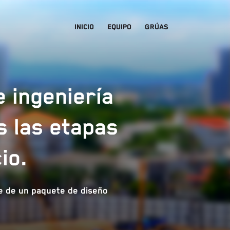
Inicio
Equipo
Grúas
 ingeniería
s las etapas
io.
e de un paquete de diseño