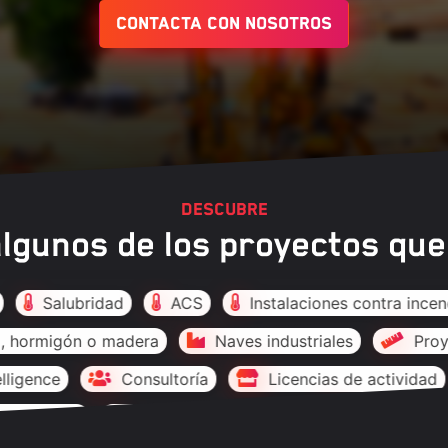
Contacta con nosotros
Descubre
algunos de los proyectos que
dad
ACS
Instalaciones contra incendios
Inst
gón o madera
Naves industriales
Proyectos de
Consultoría
Licencias de actividad
Estudios d
ligence
Consultoría
Salubridad
ACS