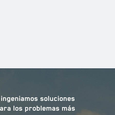
climatización, fontanería con
metodología BIM.
Ver más >
Ver más >
 ingeniamos soluciones
para los problemas más