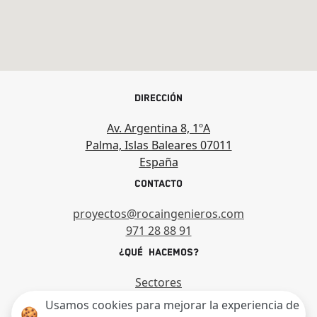
Dirección
Av. Argentina 8, 1ºA
Palma, Islas Baleares 07011
España
Contacto
proyectos@rocaingenieros.com
971 28 88 91
¿Qué hacemos?
Sectores
Servicios
Usamos cookies para mejorar la experiencia de
🍪
Proyectos